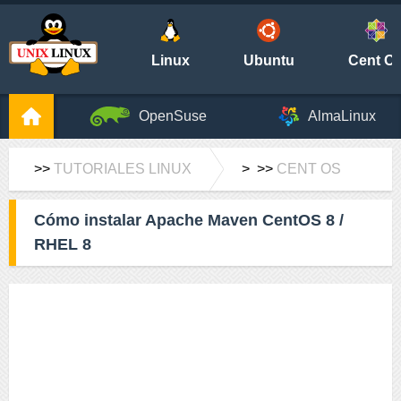
Linux
Ubuntu
Cent O
OpenSuse
AlmaLinux
>>
TUTORIALES LINUX
> >>
CENT OS
Cómo instalar Apache Maven CentOS 8 /
RHEL 8